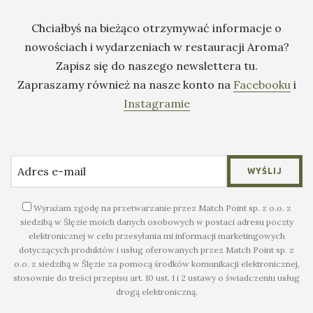
Chciałbyś na bieżąco otrzymywać informacje o
nowościach i wydarzeniach w restauracji Aroma?
Zapisz się do naszego newslettera tu.
Zapraszamy również na nasze konto na
Facebooku
i
Instagramie
Wyrażam zgodę na przetwarzanie przez Match Point sp. z o.o. z
siedzibą w Ślęzie moich danych osobowych w postaci adresu poczty
elektronicznej w celu przesyłania mi informacji marketingowych
dotyczących produktów i usług oferowanych przez Match Point sp. z
o.o. z siedzibą w Ślęzie za pomocą środków komunikacji elektronicznej,
stosownie do treści przepisu art. 10 ust. 1 i 2 ustawy o świadczeniu usług
drogą elektroniczną.